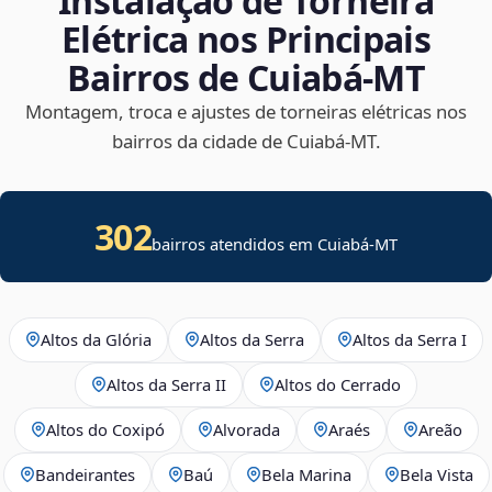
Instalação de Torneira
Elétrica nos Principais
Bairros de Cuiabá‑MT
Montagem, troca e ajustes de torneiras elétricas nos
bairros da cidade de Cuiabá‑MT.
302
bairros atendidos em Cuiabá-MT
Altos da Glória
Altos da Serra
Altos da Serra I
Altos da Serra II
Altos do Cerrado
Altos do Coxipó
Alvorada
Araés
Areão
Bandeirantes
Baú
Bela Marina
Bela Vista