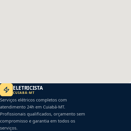
ELETRICISTA
CUIABÁ
-
MT
Serviços elétricos completos com
atendimento 24h em
Cuiabá
-
MT
.
Profissionais qualificados, orçamento sem
compromisso e garantia em todos os
serviços.