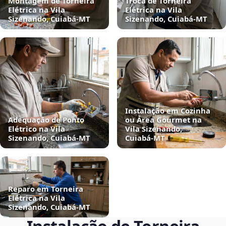
Montagem de Torneira
Troca de Torneira
Elétrica na Vila
Elétrica na Vila
Sizenando, Cuiabá‑MT
Sizenando, Cuiabá‑MT
Instalação em Cozinha
Adequação de Ponto
ou Área Gourmet na
Elétrico na Vila
Vila Sizenando,
Sizenando, Cuiabá‑MT
Cuiabá‑MT
Reparo em Torneira
Elétrica na Vila
Sizenando, Cuiabá‑MT