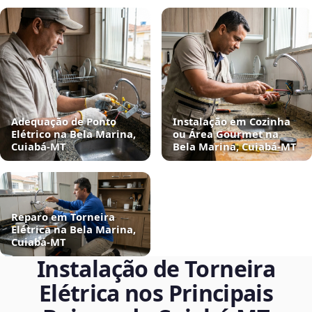
Adequação de Ponto
Instalação em Cozinha
Elétrico na Bela Marina,
ou Área Gourmet na
Cuiabá‑MT
Bela Marina, Cuiabá‑MT
Reparo em Torneira
Elétrica na Bela Marina,
Cuiabá‑MT
Instalação de Torneira
Elétrica nos Principais