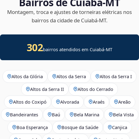
Bairros de Cuiabá‑MT
Montagem, troca e ajustes de torneiras elétricas nos
bairros da cidade de Cuiabá‑MT.
302
bairros atendidos em Cuiabá-MT
Altos da Glória
Altos da Serra
Altos da Serra I
Altos da Serra II
Altos do Cerrado
Altos do Coxipó
Alvorada
Araés
Areão
Bandeirantes
Baú
Bela Marina
Bela Vista
Boa Esperança
Bosque da Saúde
Canjica