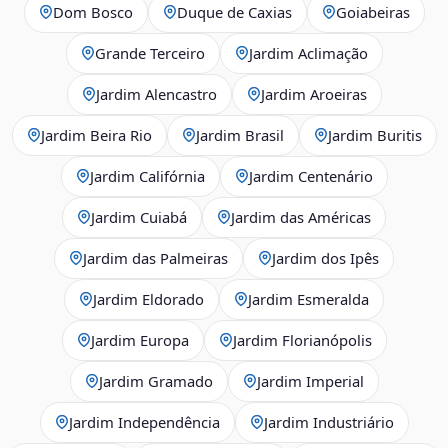
Dom Bosco
Duque de Caxias
Goiabeiras
Grande Terceiro
Jardim Aclimação
Jardim Alencastro
Jardim Aroeiras
Jardim Beira Rio
Jardim Brasil
Jardim Buritis
Jardim Califórnia
Jardim Centenário
Jardim Cuiabá
Jardim das Américas
Jardim das Palmeiras
Jardim dos Ipês
Jardim Eldorado
Jardim Esmeralda
Jardim Europa
Jardim Florianópolis
Jardim Gramado
Jardim Imperial
Jardim Independência
Jardim Industriário