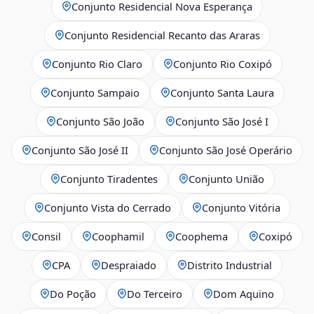
Conjunto Residencial Nova Esperança
Conjunto Residencial Recanto das Araras
Conjunto Rio Claro
Conjunto Rio Coxipó
Conjunto Sampaio
Conjunto Santa Laura
Conjunto São João
Conjunto São José I
Conjunto São José II
Conjunto São José Operário
Conjunto Tiradentes
Conjunto União
Conjunto Vista do Cerrado
Conjunto Vitória
Consil
Coophamil
Coophema
Coxipó
CPA
Despraiado
Distrito Industrial
Do Poção
Do Terceiro
Dom Aquino