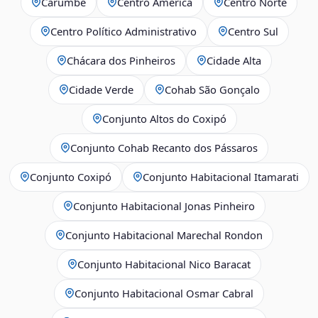
Carumbé
Centro América
Centro Norte
Centro Político Administrativo
Centro Sul
Chácara dos Pinheiros
Cidade Alta
Cidade Verde
Cohab São Gonçalo
Conjunto Altos do Coxipó
Conjunto Cohab Recanto dos Pássaros
Conjunto Coxipó
Conjunto Habitacional Itamarati
Conjunto Habitacional Jonas Pinheiro
Conjunto Habitacional Marechal Rondon
Conjunto Habitacional Nico Baracat
Conjunto Habitacional Osmar Cabral