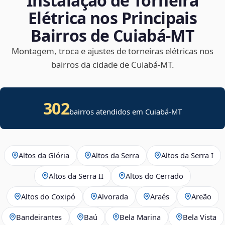
Instalação de Torneira
Elétrica nos Principais
Bairros de Cuiabá‑MT
Montagem, troca e ajustes de torneiras elétricas nos
bairros da cidade de Cuiabá‑MT.
302
bairros atendidos em Cuiabá-MT
Altos da Glória
Altos da Serra
Altos da Serra I
Altos da Serra II
Altos do Cerrado
Altos do Coxipó
Alvorada
Araés
Areão
Bandeirantes
Baú
Bela Marina
Bela Vista