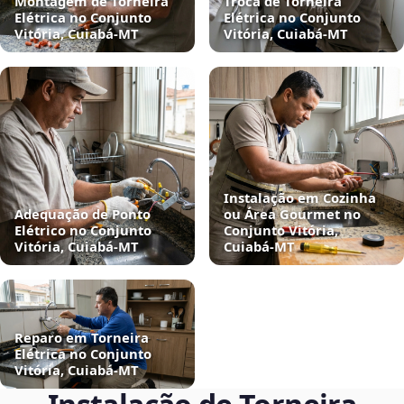
Montagem de Torneira
Troca de Torneira
Elétrica no Conjunto
Elétrica no Conjunto
Vitória, Cuiabá‑MT
Vitória, Cuiabá‑MT
Instalação em Cozinha
Adequação de Ponto
ou Área Gourmet no
Elétrico no Conjunto
Conjunto Vitória,
Vitória, Cuiabá‑MT
Cuiabá‑MT
Reparo em Torneira
Elétrica no Conjunto
Vitória, Cuiabá‑MT