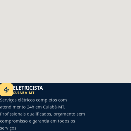
ELETRICISTA
CUIABÁ
-
MT
Serviços elétricos completos com
atendimento 24h em
Cuiabá
-
MT
.
Profissionais qualificados, orçamento sem
compromisso e garantia em todos os
serviços.