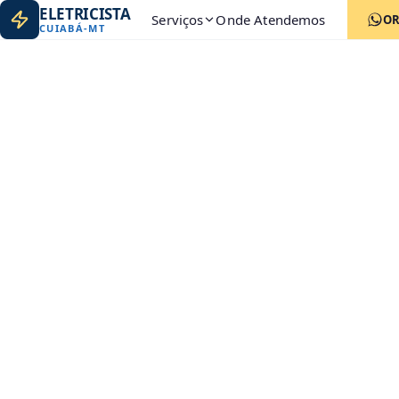
ELETRICISTA
Serviços
Onde Atendemos
O
CUIABÁ
-
MT