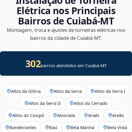
Instalação de Torneira
Elétrica nos Principais
Bairros de Cuiabá‑MT
Montagem, troca e ajustes de torneiras elétricas nos
bairros da cidade de Cuiabá‑MT.
302
bairros atendidos em Cuiabá-MT
Altos da Glória
Altos da Serra
Altos da Serra I
Altos da Serra II
Altos do Cerrado
Altos do Coxipó
Alvorada
Araés
Areão
Bandeirantes
Baú
Bela Marina
Bela Vista