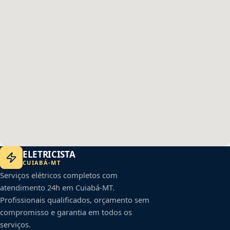
ELETRICISTA
CUIABÁ
-
MT
Serviços elétricos completos com
atendimento 24h em
Cuiabá
-
MT
.
Profissionais qualificados, orçamento sem
compromisso e garantia em todos os
serviços.