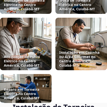
Montagem de Torneira
Troca de Torneira
Elétrica no Centro
Elétrica no Centro
América, Cuiabá‑MT
América, Cuiabá‑MT
Instalação em Cozinha
Adequação de Ponto
ou Área Gourmet no
Elétrico no Centro
Centro América,
América, Cuiabá‑MT
Cuiabá‑MT
Reparo em Torneira
Elétrica no Centro
América, Cuiabá‑MT