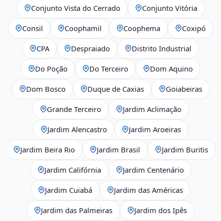
Conjunto Vista do Cerrado
Conjunto Vitória
Consil
Coophamil
Coophema
Coxipó
CPA
Despraiado
Distrito Industrial
Do Poção
Do Terceiro
Dom Aquino
Dom Bosco
Duque de Caxias
Goiabeiras
Grande Terceiro
Jardim Aclimação
Jardim Alencastro
Jardim Aroeiras
Jardim Beira Rio
Jardim Brasil
Jardim Buritis
Jardim Califórnia
Jardim Centenário
Jardim Cuiabá
Jardim das Américas
Jardim das Palmeiras
Jardim dos Ipês