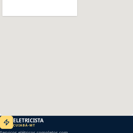
ELETRICISTA
CUIABÁ
-
MT
Serviços elétricos completos com