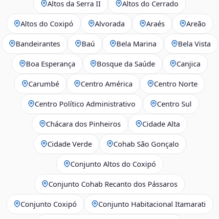
Altos da Serra II
Altos do Cerrado
Altos do Coxipó
Alvorada
Araés
Areão
Bandeirantes
Baú
Bela Marina
Bela Vista
Boa Esperança
Bosque da Saúde
Canjica
Carumbé
Centro América
Centro Norte
Centro Político Administrativo
Centro Sul
Chácara dos Pinheiros
Cidade Alta
Cidade Verde
Cohab São Gonçalo
Conjunto Altos do Coxipó
Conjunto Cohab Recanto dos Pássaros
Conjunto Coxipó
Conjunto Habitacional Itamarati