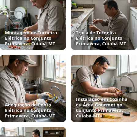
Montagem de Torneira
Troca de Torneira
Elétrica no Conjunto
Elétrica no Conjunto
Primavera, Cuiabá‑MT
Primavera, Cuiabá‑MT
Instalação em Cozinha
Adequação de Ponto
ou Área Gourmet no
Elétrico no Conjunto
Conjunto Primavera,
Primavera, Cuiabá‑MT
Cuiabá‑MT