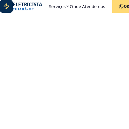
ELETRICISTA
Serviços
Onde Atendemos
O
CUIABÁ
-
MT