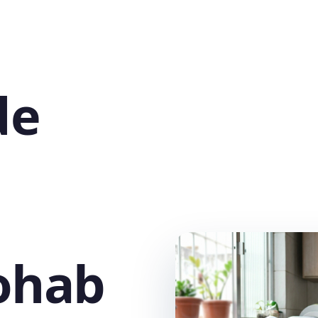
de
ohab