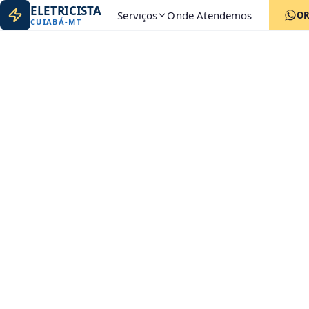
ELETRICISTA
Serviços
Onde Atendemos
O
CUIABÁ
-
MT