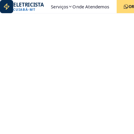
ELETRICISTA
Serviços
Onde Atendemos
O
CUIABÁ
-
MT