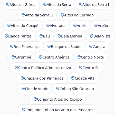
Altos da Glória
Altos da Serra
Altos da Serra I
Altos da Serra II
Altos do Cerrado
Altos do Coxipó
Alvorada
Araés
Areão
Bandeirantes
Baú
Bela Marina
Bela Vista
Boa Esperança
Bosque da Saúde
Canjica
Carumbé
Centro América
Centro Norte
Centro Político Administrativo
Centro Sul
Chácara dos Pinheiros
Cidade Alta
Cidade Verde
Cohab São Gonçalo
Conjunto Altos do Coxipó
Conjunto Cohab Recanto dos Pássaros