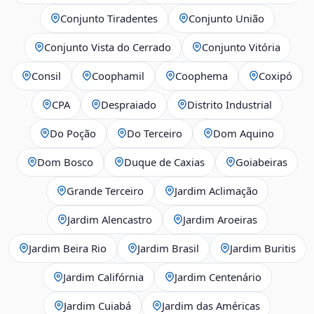
Conjunto Tiradentes
Conjunto União
Conjunto Vista do Cerrado
Conjunto Vitória
Consil
Coophamil
Coophema
Coxipó
CPA
Despraiado
Distrito Industrial
Do Poção
Do Terceiro
Dom Aquino
Dom Bosco
Duque de Caxias
Goiabeiras
Grande Terceiro
Jardim Aclimação
Jardim Alencastro
Jardim Aroeiras
Jardim Beira Rio
Jardim Brasil
Jardim Buritis
Jardim Califórnia
Jardim Centenário
Jardim Cuiabá
Jardim das Américas