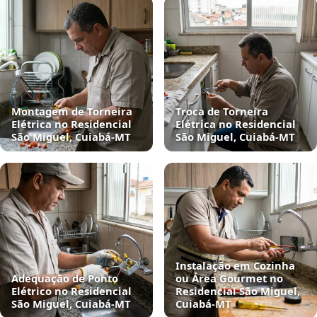
Montagem de Torneira
Troca de Torneira
Elétrica no Residencial
Elétrica no Residencial
São Miguel, Cuiabá‑MT
São Miguel, Cuiabá‑MT
Instalação em Cozinha
Adequação de Ponto
ou Área Gourmet no
Elétrico no Residencial
Residencial São Miguel,
São Miguel, Cuiabá‑MT
Cuiabá‑MT