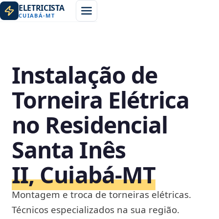
ELETRICISTA
CUIABÁ
-
MT
Instalação de
Torneira Elétrica
no Residencial
Santa Inês
II, Cuiabá‑MT
Montagem e troca de torneiras elétricas.
Técnicos especializados na sua região.