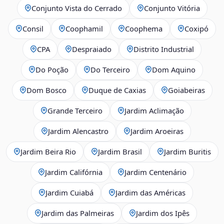
Conjunto Vista do Cerrado
Conjunto Vitória
Consil
Coophamil
Coophema
Coxipó
CPA
Despraiado
Distrito Industrial
Do Poção
Do Terceiro
Dom Aquino
Dom Bosco
Duque de Caxias
Goiabeiras
Grande Terceiro
Jardim Aclimação
Jardim Alencastro
Jardim Aroeiras
Jardim Beira Rio
Jardim Brasil
Jardim Buritis
Jardim Califórnia
Jardim Centenário
Jardim Cuiabá
Jardim das Américas
Jardim das Palmeiras
Jardim dos Ipês