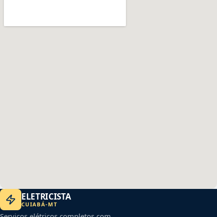
ELETRICISTA
CUIABÁ
-
MT
Serviços elétricos completos com