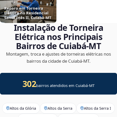
Reparo em Torneira
Elétrica no Residencial
Santa Inês II, Cuiabá‑MT
Instalação de Torneira
Elétrica nos Principais
Bairros de Cuiabá‑MT
Montagem, troca e ajustes de torneiras elétricas nos
bairros da cidade de Cuiabá‑MT.
302
bairros atendidos em Cuiabá-MT
Altos da Glória
Altos da Serra
Altos da Serra I