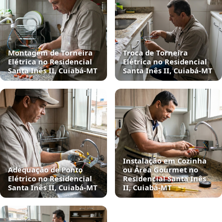
Montagem de Torneira
Troca de Torneira
Elétrica no Residencial
Elétrica no Residencial
Santa Inês II, Cuiabá‑MT
Santa Inês II, Cuiabá‑MT
Instalação em Cozinha
Adequação de Ponto
ou Área Gourmet no
Elétrico no Residencial
Residencial Santa Inês
Santa Inês II, Cuiabá‑MT
II, Cuiabá‑MT