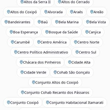
Altos da Serra II
Altos do Cerrado
Altos do Coxipó
Alvorada
Araés
Areão
Bandeirantes
Baú
Bela Marina
Bela Vista
Boa Esperança
Bosque da Saúde
Canjica
Carumbé
Centro América
Centro Norte
Centro Político Administrativo
Centro Sul
Chácara dos Pinheiros
Cidade Alta
Cidade Verde
Cohab São Gonçalo
Conjunto Altos do Coxipó
Conjunto Cohab Recanto dos Pássaros
Conjunto Coxipó
Conjunto Habitacional Itamarati