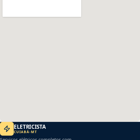
ELETRICISTA
CUIABÁ
-
MT
Serviços elétricos completos com