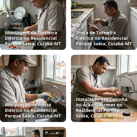
Montagem de Torneira
Troca de Torneira
Elétrica no Residencial
Elétrica no Residencial
Parque Sabia, Cuiabá‑MT
Parque Sabia, Cuiabá‑MT
Instalação em Cozinha
Adequação de Ponto
ou Área Gourmet no
Elétrico no Residencial
Residencial Parque
Parque Sabia, Cuiabá‑MT
Sabia, Cuiabá‑MT