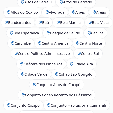
Altos da Serra II
Altos do Cerrado
Altos do Coxipó
Alvorada
Araés
Areão
Bandeirantes
Baú
Bela Marina
Bela Vista
Boa Esperança
Bosque da Saúde
Canjica
Carumbé
Centro América
Centro Norte
Centro Político Administrativo
Centro Sul
Chácara dos Pinheiros
Cidade Alta
Cidade Verde
Cohab São Gonçalo
Conjunto Altos do Coxipó
Conjunto Cohab Recanto dos Pássaros
Conjunto Coxipó
Conjunto Habitacional Itamarati