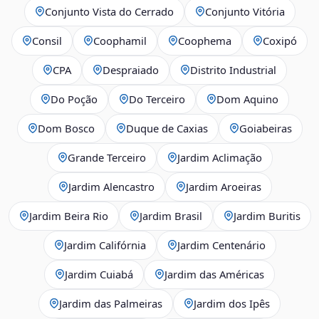
Conjunto Vista do Cerrado
Conjunto Vitória
Consil
Coophamil
Coophema
Coxipó
CPA
Despraiado
Distrito Industrial
Do Poção
Do Terceiro
Dom Aquino
Dom Bosco
Duque de Caxias
Goiabeiras
Grande Terceiro
Jardim Aclimação
Jardim Alencastro
Jardim Aroeiras
Jardim Beira Rio
Jardim Brasil
Jardim Buritis
Jardim Califórnia
Jardim Centenário
Jardim Cuiabá
Jardim das Américas
Jardim das Palmeiras
Jardim dos Ipês