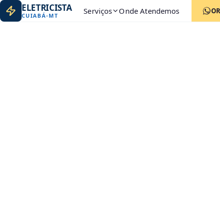
ELETRICISTA
Serviços
Onde Atendemos
O
CUIABÁ
-
MT