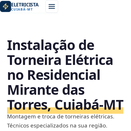
ELETRICISTA
CUIABÁ
-
MT
Instalação de
Torneira Elétrica
no Residencial
Mirante das
Torres, Cuiabá‑MT
Montagem e troca de torneiras elétricas.
Técnicos especializados na sua região.