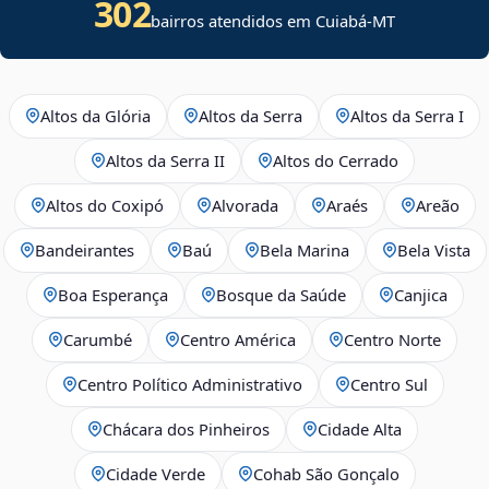
302
bairros atendidos em Cuiabá-MT
Altos da Glória
Altos da Serra
Altos da Serra I
Altos da Serra II
Altos do Cerrado
Altos do Coxipó
Alvorada
Araés
Areão
Bandeirantes
Baú
Bela Marina
Bela Vista
Boa Esperança
Bosque da Saúde
Canjica
Carumbé
Centro América
Centro Norte
Centro Político Administrativo
Centro Sul
Chácara dos Pinheiros
Cidade Alta
Cidade Verde
Cohab São Gonçalo