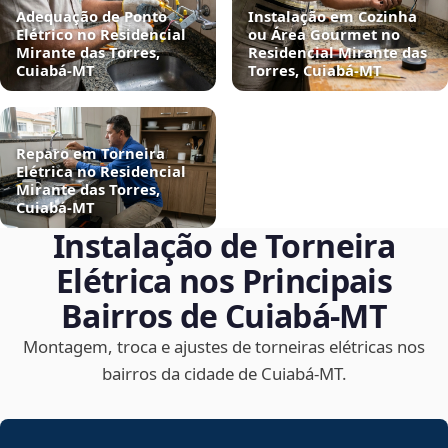
Adequação de Ponto
Instalação em Cozinha
Elétrico no Residencial
ou Área Gourmet no
Mirante das Torres,
Residencial Mirante das
Cuiabá‑MT
Torres, Cuiabá‑MT
Reparo em Torneira
Elétrica no Residencial
Mirante das Torres,
Cuiabá‑MT
Instalação de Torneira
Elétrica nos Principais
Bairros de Cuiabá‑MT
Montagem, troca e ajustes de torneiras elétricas nos
bairros da cidade de Cuiabá‑MT.