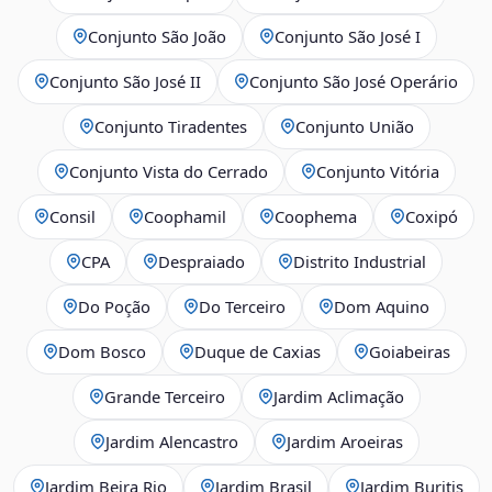
Conjunto São João
Conjunto São José I
Conjunto São José II
Conjunto São José Operário
Conjunto Tiradentes
Conjunto União
Conjunto Vista do Cerrado
Conjunto Vitória
Consil
Coophamil
Coophema
Coxipó
CPA
Despraiado
Distrito Industrial
Do Poção
Do Terceiro
Dom Aquino
Dom Bosco
Duque de Caxias
Goiabeiras
Grande Terceiro
Jardim Aclimação
Jardim Alencastro
Jardim Aroeiras
Jardim Beira Rio
Jardim Brasil
Jardim Buritis