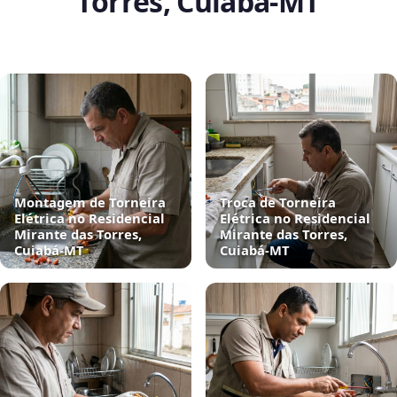
Torres, Cuiabá‑MT
Montagem de Torneira
Troca de Torneira
Elétrica no Residencial
Elétrica no Residencial
Mirante das Torres,
Mirante das Torres,
Cuiabá‑MT
Cuiabá‑MT