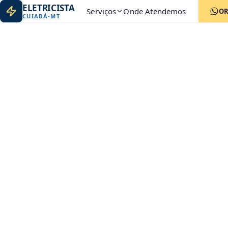
ELETRICISTA
Serviços
Onde Atendemos
O
CUIABÁ
-
MT