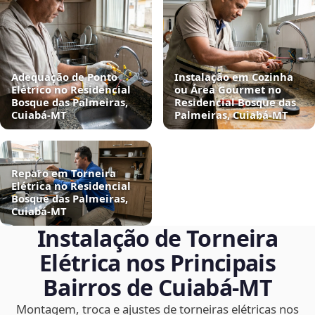
Adequação de Ponto
Instalação em Cozinha
Elétrico no Residencial
ou Área Gourmet no
Bosque das Palmeiras,
Residencial Bosque das
Cuiabá‑MT
Palmeiras, Cuiabá‑MT
Reparo em Torneira
Elétrica no Residencial
Bosque das Palmeiras,
Cuiabá‑MT
Instalação de Torneira
Elétrica nos Principais
Bairros de Cuiabá‑MT
Montagem, troca e ajustes de torneiras elétricas nos