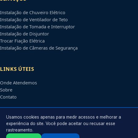
Instalação de Chuveiro Elétrico
Instalação de Ventilador de Teto
Instalação de Tomada e Interruptor
Instalação de Disjuntor
Trocar Fiação Elétrica
Instalação de Câmeras de Segurança
LINKS ÚTEIS
Onde Atendemos
Sobre
Contato
CONTATO
Usamos cookies apenas para medir acessos e melhorar a
experiência do site. Você pode aceitar ou recusar esse
rastreamento.
Atendimento em
Cuiabá
-
MT
e regiões parceiras