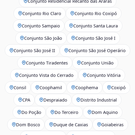
Conjunto Residencial Recanto das Araras
Conjunto Rio Claro
Conjunto Rio Coxipó
Conjunto Sampaio
Conjunto Santa Laura
Conjunto São João
Conjunto São José I
Conjunto São José II
Conjunto São José Operário
Conjunto Tiradentes
Conjunto União
Conjunto Vista do Cerrado
Conjunto Vitória
Consil
Coophamil
Coophema
Coxipó
CPA
Despraiado
Distrito Industrial
Do Poção
Do Terceiro
Dom Aquino
Dom Bosco
Duque de Caxias
Goiabeiras