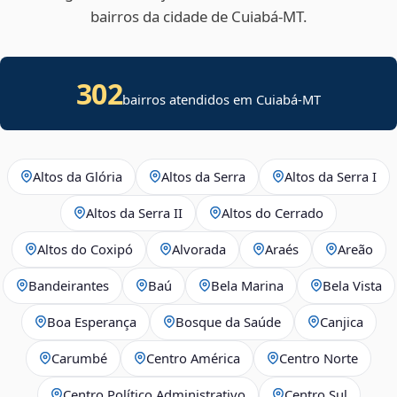
bairros da cidade de Cuiabá‑MT.
302
bairros atendidos em Cuiabá-MT
Altos da Glória
Altos da Serra
Altos da Serra I
Altos da Serra II
Altos do Cerrado
Altos do Coxipó
Alvorada
Araés
Areão
Bandeirantes
Baú
Bela Marina
Bela Vista
Boa Esperança
Bosque da Saúde
Canjica
Carumbé
Centro América
Centro Norte
Centro Político Administrativo
Centro Sul