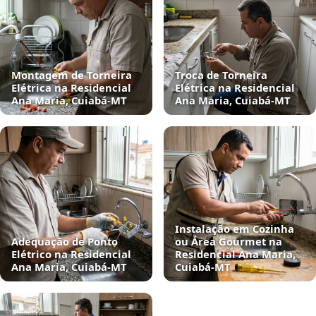
Montagem de Torneira
Troca de Torneira
Elétrica na Residencial
Elétrica na Residencial
Ana Maria, Cuiabá‑MT
Ana Maria, Cuiabá‑MT
Instalação em Cozinha
Adequação de Ponto
ou Área Gourmet na
Elétrico na Residencial
Residencial Ana Maria,
Ana Maria, Cuiabá‑MT
Cuiabá‑MT