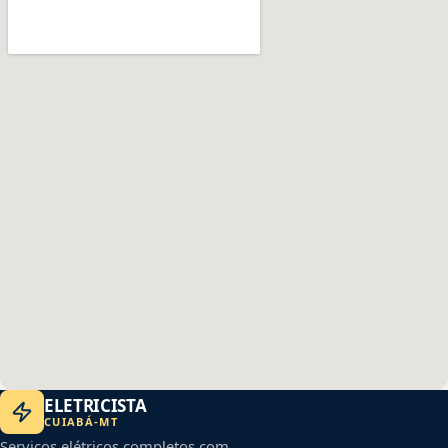
ELETRICISTA
CUIABÁ
-
MT
Serviços elétricos completos com