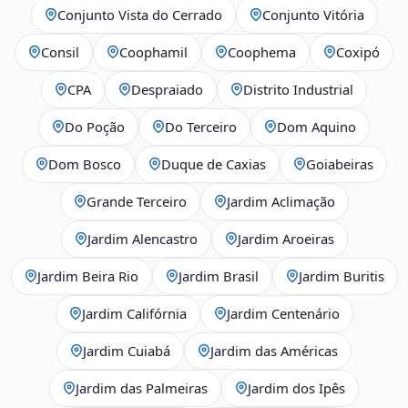
Conjunto Vista do Cerrado
Conjunto Vitória
Consil
Coophamil
Coophema
Coxipó
CPA
Despraiado
Distrito Industrial
Do Poção
Do Terceiro
Dom Aquino
Dom Bosco
Duque de Caxias
Goiabeiras
Grande Terceiro
Jardim Aclimação
Jardim Alencastro
Jardim Aroeiras
Jardim Beira Rio
Jardim Brasil
Jardim Buritis
Jardim Califórnia
Jardim Centenário
Jardim Cuiabá
Jardim das Américas
Jardim das Palmeiras
Jardim dos Ipês