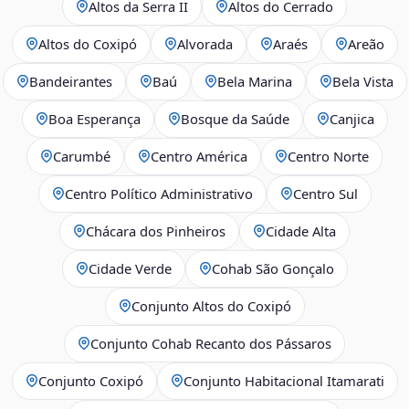
Altos da Serra II
Altos do Cerrado
Altos do Coxipó
Alvorada
Araés
Areão
Bandeirantes
Baú
Bela Marina
Bela Vista
Boa Esperança
Bosque da Saúde
Canjica
Carumbé
Centro América
Centro Norte
Centro Político Administrativo
Centro Sul
Chácara dos Pinheiros
Cidade Alta
Cidade Verde
Cohab São Gonçalo
Conjunto Altos do Coxipó
Conjunto Cohab Recanto dos Pássaros
Conjunto Coxipó
Conjunto Habitacional Itamarati