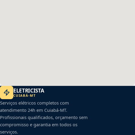
ELETRICISTA
CUIABÁ
-
MT
Serviços elétricos completos com
atendimento 24h em
Cuiabá
-
MT
.
Profissionais qualificados, orçamento sem
compromisso e garantia em todos os
serviços.