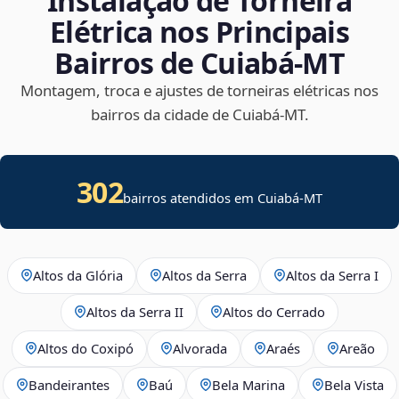
Instalação de Torneira
Elétrica nos Principais
Bairros de Cuiabá‑MT
Montagem, troca e ajustes de torneiras elétricas nos
bairros da cidade de Cuiabá‑MT.
302
bairros atendidos em Cuiabá-MT
Altos da Glória
Altos da Serra
Altos da Serra I
Altos da Serra II
Altos do Cerrado
Altos do Coxipó
Alvorada
Araés
Areão
Bandeirantes
Baú
Bela Marina
Bela Vista