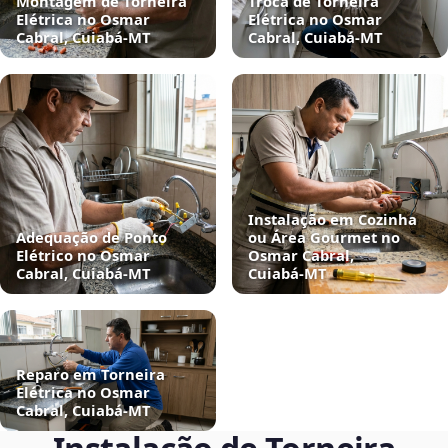
Montagem de Torneira
Troca de Torneira
Elétrica no Osmar
Elétrica no Osmar
Cabral, Cuiabá‑MT
Cabral, Cuiabá‑MT
Instalação em Cozinha
Adequação de Ponto
ou Área Gourmet no
Elétrico no Osmar
Osmar Cabral,
Cabral, Cuiabá‑MT
Cuiabá‑MT
Reparo em Torneira
Elétrica no Osmar
Cabral, Cuiabá‑MT