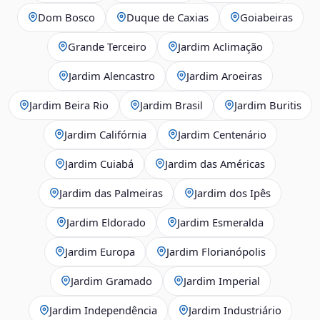
Dom Bosco
Duque de Caxias
Goiabeiras
Grande Terceiro
Jardim Aclimação
Jardim Alencastro
Jardim Aroeiras
Jardim Beira Rio
Jardim Brasil
Jardim Buritis
Jardim Califórnia
Jardim Centenário
Jardim Cuiabá
Jardim das Américas
Jardim das Palmeiras
Jardim dos Ipês
Jardim Eldorado
Jardim Esmeralda
Jardim Europa
Jardim Florianópolis
Jardim Gramado
Jardim Imperial
Jardim Independência
Jardim Industriário