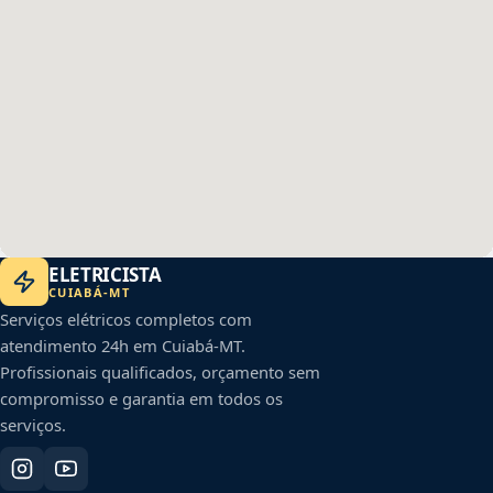
ELETRICISTA
CUIABÁ
-
MT
Serviços elétricos completos com
atendimento 24h em
Cuiabá
-
MT
.
Profissionais qualificados, orçamento sem
compromisso e garantia em todos os
serviços.