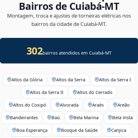
Bairros de Cuiabá‑MT
Montagem, troca e ajustes de torneiras elétricas nos
bairros da cidade de Cuiabá‑MT.
302
bairros atendidos em Cuiabá-MT
Altos da Glória
Altos da Serra
Altos da Serra I
Altos da Serra II
Altos do Cerrado
Altos do Coxipó
Alvorada
Araés
Areão
Bandeirantes
Baú
Bela Marina
Bela Vista
Boa Esperança
Bosque da Saúde
Canjica