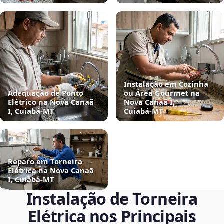
Instalação em Cozinha
Adequação de Ponto
ou Área Gourmet na
Elétrico na Nova Canaã
Nova Canaã I,
I, Cuiabá‑MT
Cuiabá‑MT
Reparo em Torneira
Elétrica na Nova Canaã
I, Cuiabá‑MT
Instalação de Torneira
Elétrica nos Principais