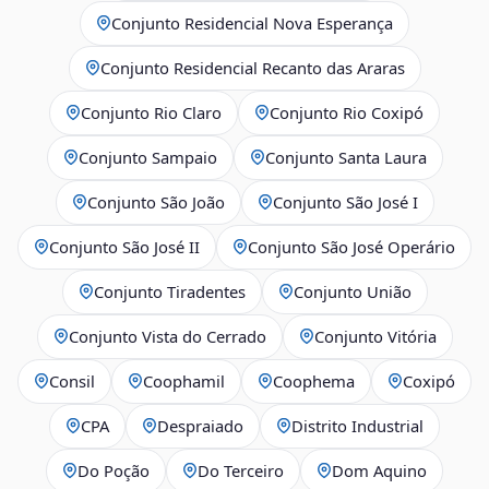
Conjunto Residencial Nova Esperança
Conjunto Residencial Recanto das Araras
Conjunto Rio Claro
Conjunto Rio Coxipó
Conjunto Sampaio
Conjunto Santa Laura
Conjunto São João
Conjunto São José I
Conjunto São José II
Conjunto São José Operário
Conjunto Tiradentes
Conjunto União
Conjunto Vista do Cerrado
Conjunto Vitória
Consil
Coophamil
Coophema
Coxipó
CPA
Despraiado
Distrito Industrial
Do Poção
Do Terceiro
Dom Aquino