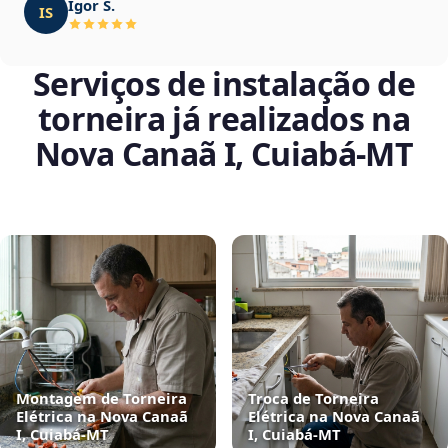
Igor S.
IS
Serviços de instalação de
torneira já realizados na
Nova Canaã I, Cuiabá‑MT
Montagem de Torneira
Troca de Torneira
Elétrica na Nova Canaã
Elétrica na Nova Canaã
I, Cuiabá‑MT
I, Cuiabá‑MT