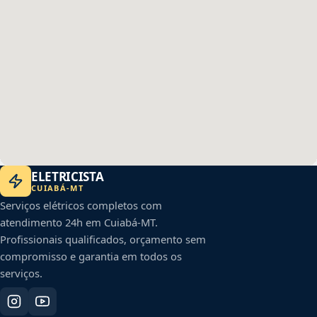
ELETRICISTA
CUIABÁ
-
MT
Serviços elétricos completos com
atendimento 24h em
Cuiabá
-
MT
.
Profissionais qualificados, orçamento sem
compromisso e garantia em todos os
serviços.