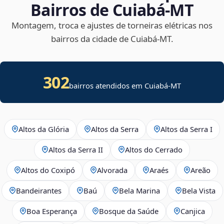
Bairros de Cuiabá‑MT
Montagem, troca e ajustes de torneiras elétricas nos
bairros da cidade de Cuiabá‑MT.
302
bairros atendidos em Cuiabá-MT
Altos da Glória
Altos da Serra
Altos da Serra I
Altos da Serra II
Altos do Cerrado
Altos do Coxipó
Alvorada
Araés
Areão
Bandeirantes
Baú
Bela Marina
Bela Vista
Boa Esperança
Bosque da Saúde
Canjica