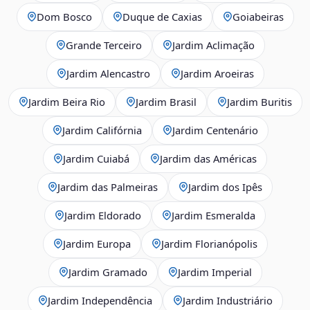
Dom Bosco
Duque de Caxias
Goiabeiras
Grande Terceiro
Jardim Aclimação
Jardim Alencastro
Jardim Aroeiras
Jardim Beira Rio
Jardim Brasil
Jardim Buritis
Jardim Califórnia
Jardim Centenário
Jardim Cuiabá
Jardim das Américas
Jardim das Palmeiras
Jardim dos Ipês
Jardim Eldorado
Jardim Esmeralda
Jardim Europa
Jardim Florianópolis
Jardim Gramado
Jardim Imperial
Jardim Independência
Jardim Industriário