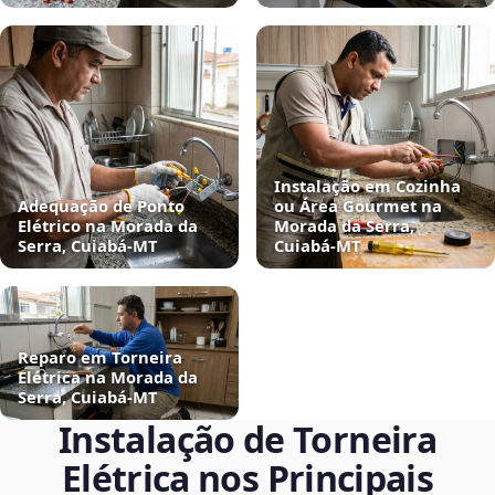
Instalação em Cozinha
Adequação de Ponto
ou Área Gourmet na
Elétrico na Morada da
Morada da Serra,
Serra, Cuiabá‑MT
Cuiabá‑MT
Reparo em Torneira
Elétrica na Morada da
Serra, Cuiabá‑MT
Instalação de Torneira
Elétrica nos Principais