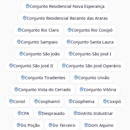
Conjunto Residencial Nova Esperança
Conjunto Residencial Recanto das Araras
Conjunto Rio Claro
Conjunto Rio Coxipó
Conjunto Sampaio
Conjunto Santa Laura
Conjunto São João
Conjunto São José I
Conjunto São José II
Conjunto São José Operário
Conjunto Tiradentes
Conjunto União
Conjunto Vista do Cerrado
Conjunto Vitória
Consil
Coophamil
Coophema
Coxipó
CPA
Despraiado
Distrito Industrial
Do Poção
Do Terceiro
Dom Aquino