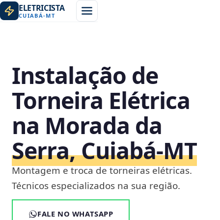
ELETRICISTA
CUIABÁ
-
MT
Instalação de
Torneira Elétrica
na Morada da
Serra, Cuiabá‑MT
Montagem e troca de torneiras elétricas.
Técnicos especializados na sua região.
FALE NO WHATSAPP