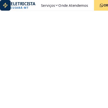
ELETRICISTA
Serviços
Onde Atendemos
O
CUIABÁ
-
MT