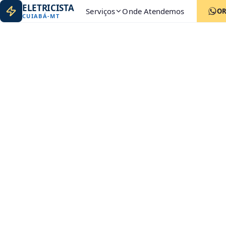
ELETRICISTA
Serviços
Onde Atendemos
O
CUIABÁ
-
MT