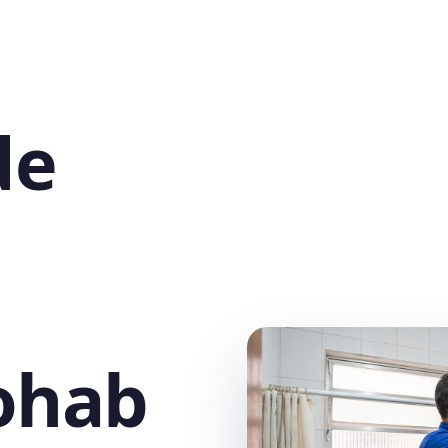
de
ohab